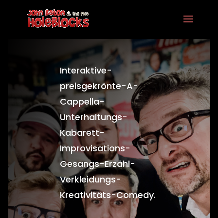
Interaktive-
preisgekrönte-A-
Cappella-
Unterhaltungs-
Kabarett-
Improvisations-
Gesangs-Erzähl-
Verkleidungs-
Kreativitäts-Comedy.