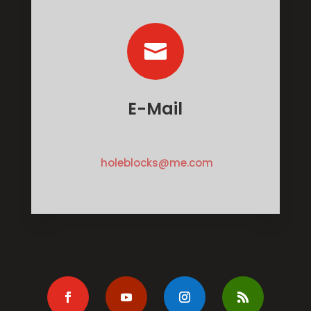

E-Mail
holeblocks@me.com