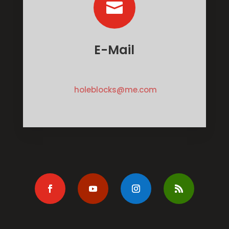

E-Mail
holeblocks@me.com